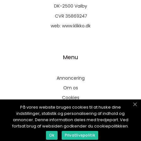
web:
www.klikko.dk
Menu
Annoncering
Om os
Cookies
På vores website bruges cookies til at huske dine
Kontakt os
indstillinger, statistik og personalisering af indhold og
Sitemap
annoncer. Denne information deles med tredjepart. Ved
fortsat brug af websiden godkender du cookiepolitikken.
Ok
Privatlivspolitik