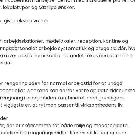
 i København arbejder derfor med individuelle planer, d
, lokaletyper og særlige ønsker.
e giver ekstra værdi:
r: arbejdsstationer, mødelokaler, reception, kantine og
ringspersonalet arbejde systematisk og bruge tid dér, hv
 kræver et storrumskontor et andet fokus end et mindre
erum.
rengøring uden for normal arbejdstid for at undgå
morgener eller weekend kan derfor være oplagte tidspunkte
 rengøring i arbejdstiden kombineret med grundigere
 vigtigste er, at rytmen passer til virksomhedens liv.
oder
kter, der er skånsomme for både miljø og medarbejdere.
 godkendte rengøringsmidler kan mindske gener som