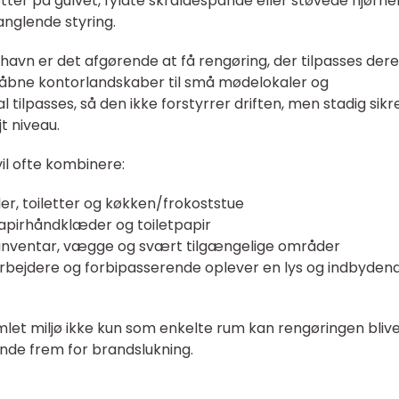
er på gulvet, fyldte skraldespande eller støvede hjørne
anglende styring.
vn er det afgørende at få rengøring, der tilpasses dere
a åbne kontorlandskaber til små mødelokaler og
ilpasses, så den ikke forstyrrer driften, men stadig sikre
jt niveau.
vil ofte kombinere:
er, toiletter og køkken/frokoststue
apirhåndklæder og toiletpapir
f inventar, vægge og svært tilgængelige områder
rbejdere og forbipasserende oplever en lys og indbyden
let miljø ikke kun som enkelte rum kan rengøringen bliv
nde frem for brandslukning.