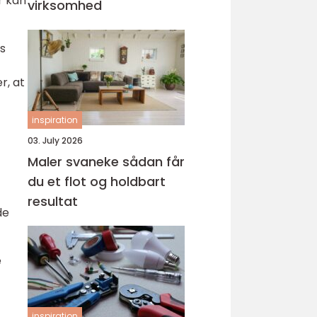
r kan
virksomhed
s
r, at
inspiration
03. July 2026
Maler svaneke sådan får
du et flot og holdbart
resultat
de
e
inspiration