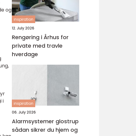
e
de og
inspiration
12. July 2026
Rengøring i Århus for
private med travle
hverdage
g
ung,
yr
 i
inspiration
06. July 2026
Alarmsystemer glostrup
sådan sikrer du hjem og