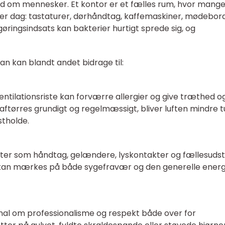
rad om mennesker. Et kontor er et fælles rum, hvor mang
r dag: tastaturer, dørhåndtag, kaffemaskiner, mødebor
gøringsindsats kan bakterier hurtigt sprede sig, og
n kan blandt andet bidrage til:
entilationsriste kan forværre allergier og give træthed o
aftørres grundigt og regelmæssigt, bliver luften mindre t
stholde.
ter som håndtag, gelændere, lyskontakter og fællesudst
kan mærkes på både sygefravær og den generelle energi
ignal om professionalisme og respekt både over for