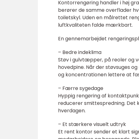
Kontorrengøring handler i høj g
berører de samme overflader hve
toiletskyl. Uden en målrettet ren
luftkvaliteten falde mærkbart.
En gennemarbejdet rengøringspla
– Bedre indeklima
Støv i gulvtæpper, på reoler og v
hovedpine. Når der støvsuges og 
og koncentrationen lettere at fa
– Færre sygedage
Hyppig rengøring af kontaktpunk
reducerer smittespredning. Det 
hverdagen.
– Et stærkere visuelt udtryk
Et rent kontor sender et klart s