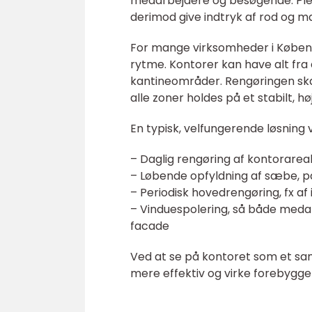
medarbejdere og besøgende. Plett
derimod give indtryk af rod og m
For mange virksomheder i Københa
rytme. Kontorer kan have alt fr
kantineområder. Rengøringen skal t
alle zoner holdes på et stabilt, hø
En typisk, velfungerende løsning 
– Daglig rengøring af kontorareal
– Løbende opfyldning af sæbe, p
– Periodisk hovedrengøring, fx a
– Vinduespolering, så både meda
facade
Ved at se på kontoret som et sam
mere effektiv og virke forebygge