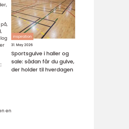
der,
 på,
,
inspiration
alog
ler
31. May 2026
Sportsgulve i haller og
sale: sådan får du gulve,
:
der holder til hverdagen
en en