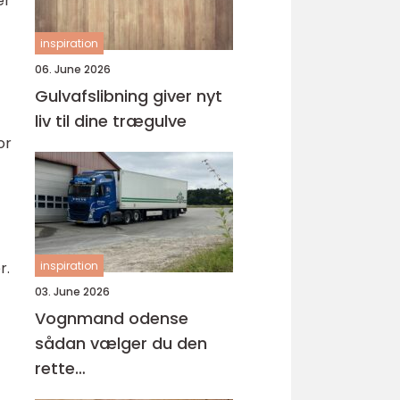
er
inspiration
06. June 2026
Gulvafslibning giver nyt
liv til dine trægulve
or
inspiration
r.
03. June 2026
Vognmand odense
sådan vælger du den
rette
samarbejdspartner