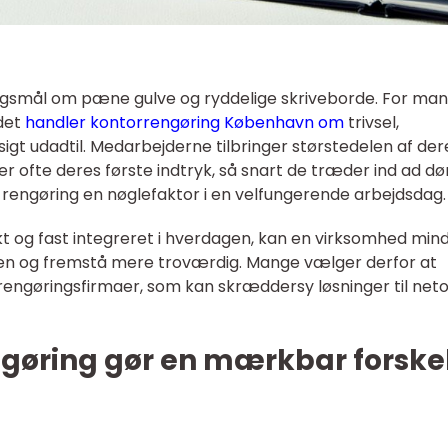
pørgsmål om pæne gulve og ryddelige skriveborde. For ma
det
handler kontorrengøring København om
trivsel,
igt udadtil. Medarbejderne tilbringer størstedelen af der
r ofte deres første indtryk, så snart de træder ind ad dø
l rengøring en nøglefaktor i en velfungerende arbejdsdag.
og fast integreret i hverdagen, kan en virksomhed min
en og fremstå mere troværdig. Mange vælger derfor at
engøringsfirmaer, som kan skræddersy løsninger til net
gøring gør en mærkbar forskel