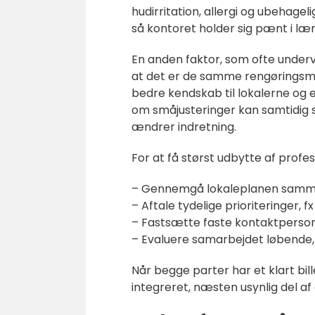
hudirritation, allergi og ubehagel
så kontoret holder sig pænt i læn
En anden faktor, som ofte under
at det er de samme rengøringsm
bedre kendskab til lokalerne og e
om småjusteringer kan samtidig s
ændrer indretning.
For at få størst udbytte af profe
– Gennemgå lokaleplanen samm
– Aftale tydelige prioriteringer, 
– Fastsætte faste kontaktperson
– Evaluere samarbejdet løbende, 
Når begge parter har et klart bi
integreret, næsten usynlig del af