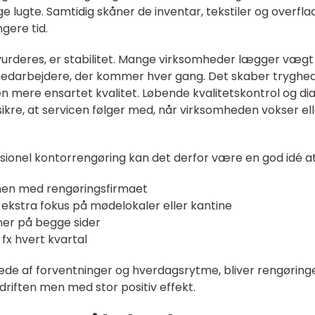
ige lugte. Samtidig skåner de inventar, tekstiler og overfla
gere tid.
vurderes, er stabilitet. Mange virksomheder lægger vægt
edarbejdere, der kommer hver gang. Det skaber tryghed
n mere ensartet kvalitet. Løbende kvalitetskontrol og di
ikre, at servicen følger med, når virksomheden vokser el
ssionel kontorrengøring kan det derfor være en god idé at
en med rengøringsfirmaet
fx ekstra fokus på mødelokaler eller kantine
er på begge sider
fx hvert kvartal
llede af forventninger og hverdagsrytme, bliver rengøring
 driften men med stor positiv effekt.