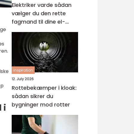
Elektriker varde sådan
vælger du den rette
fagmand til dine el-
nge
opgaver
es
ren.
inspiration
dske
12. July 2026
op
Rottebekæmper i kloak:
sådan sikrer du
bygninger mod rotter
 i