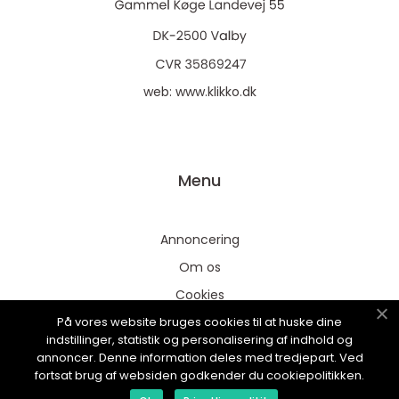
web:
www.klikko.dk
Menu
Annoncering
Om os
Cookies
På vores website bruges cookies til at huske dine
Kontakt os
indstillinger, statistik og personalisering af indhold og
Sitemap
annoncer. Denne information deles med tredjepart. Ved
fortsat brug af websiden godkender du cookiepolitikken.