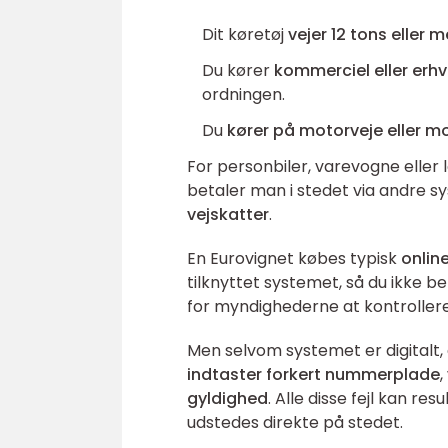
Dit køretøj
vejer 12 tons eller 
Du kører
kommerciel eller erh
ordningen.
Du
kører på motorveje eller mo
For personbiler, varevogne eller 
betaler man i stedet via andre s
vejskatter
.
En Eurovignet købes typisk
onlin
tilknyttet systemet, så du ikke b
for myndighederne at kontrollere,
Men selvom systemet er digitalt, er
indtaster forkert nummerplade
,
gyldighed
. Alle disse fejl kan re
udstedes direkte på stedet.