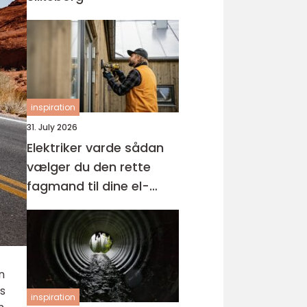
inspiration
31. July 2026
Elektriker varde sådan
vælger du den rette
fagmand til dine el-
opgaver
n
s
inspiration