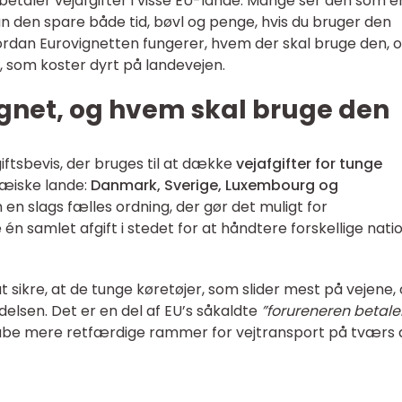
betaler vejafgifter i visse EU-lande. Mange ser den som e
an den spare både tid, bøvl og penge, hvis du bruger den
 hvordan Eurovignetten fungerer, hvem der skal bruge den, 
, som koster dyrt på landevejen.
ignet, og hvem skal bruge den
giftsbevis, der bruges til at dække
vejafgifter for tunge
pæiske lande:
Danmark, Sverige, Luxembourg og
 en slags fælles ordning, der gør det muligt for
n samlet afgift i stedet for at håndtere forskellige nati
 sikre, at de tunge køretøjer, som slider mest på vejene,
delsen. Det er en del af EU’s såkaldte
”forureneren betale
kabe mere retfærdige rammer for vejtransport på tværs 