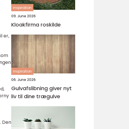
inspiration
09. June 2026
Kloakfirma roskilde
l er,
 som
ingen
inspiration
06. June 2026
Gulvafslibning giver nyt
d,
orny
liv til dine trægulve
. Den