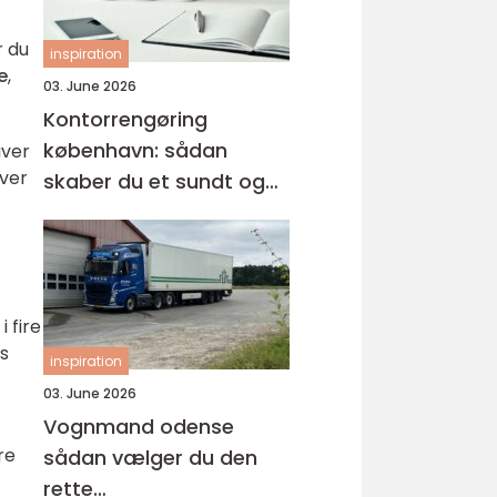
r du
inspiration
e
,
03. June 2026
Kontorrengøring
københavn: sådan
aver
hver
skaber du et sundt og
professionelt
arbejdsmiljø
i fire
es
inspiration
03. June 2026
Vognmand odense
re
sådan vælger du den
rette