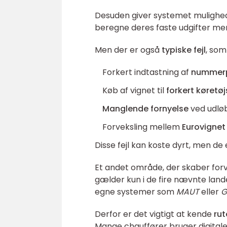
Desuden giver systemet mulighe
beregne deres faste udgifter me
Men der er også
typiske fejl
, som
Forkert indtastning af
nummerp
Køb af vignet til
forkert køretø
Manglende fornyelse
ved udlø
Forveksling mellem
Eurovignet 
Disse fejl kan koste dyrt, men de 
Et andet område, der skaber forvi
gælder kun i de fire nævnte lande 
egne systemer som
MAUT
eller
G
Derfor er det vigtigt at kende
rut
Mange chauffører bruger digitale