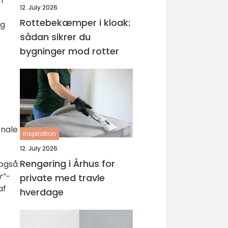
n
12. July 2026
Rottebekæmper i kloak:
og
sådan sikrer du
bygninger mod rotter
onale
inspiration
12. July 2026
Rengøring i Århus for
 også
r”-
private med travle
af
hverdage