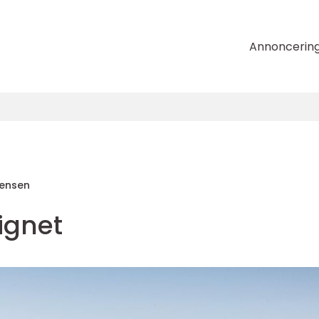
Annoncerin
rensen
vignet