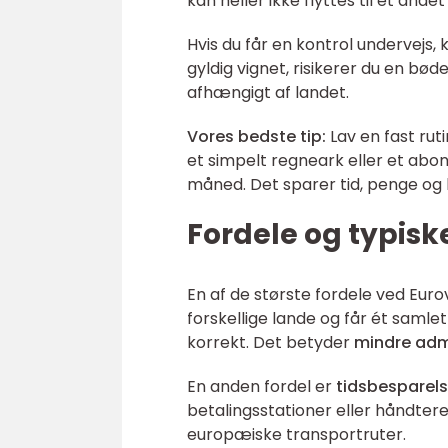
kan heller ikke flyttes til et andet
Hvis du får en kontrol undervejs,
gyldig vignet, risikerer du en bød
afhængigt af landet.
Vores bedste tip:
Lav en fast rut
et simpelt regneark eller et ab
måned. Det sparer tid, penge og 
Fordele og typiske
En af de største fordele ved Eur
forskellige lande og får ét samle
korrekt. Det betyder
mindre adm
En anden fordel er
tidsbesparel
betalingsstationer eller håndter
europæiske transportruter.