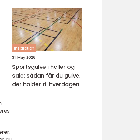
samarbejdspartner
inspiration
31. May 2026
Sportsgulve i haller og
sale: sådan får du gulve,
der holder til hverdagen
n
deres
erer.
or du