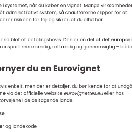
 i systemet, når du køber en vignet. Mange virksomhede
 ét administrativt system, så chaufførerne slipper for at
er risikoen for fejl og sikrer, at du altid har
 end blot et betalingsbevis. Den er en
del af det europæ
 transport mere smidig, retfærdig og gennemsigtig – både
ornyer du en Eurovignet
vis enkelt, men der er detaljer, du bør kende for at undg
ine
via det officielle website
eurovignettes.eu
eller hos
orvejene i de deltagende lande.
se:
er
og landekode