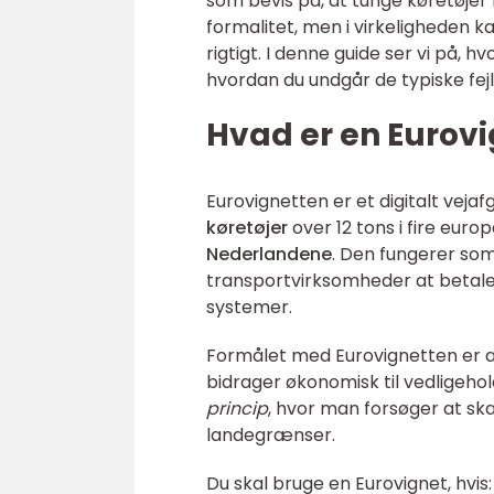
som bevis på, at tunge køretøjer 
formalitet, men i virkeligheden k
rigtigt. I denne guide ser vi på,
hvordan du undgår de typiske fejl
Hvad er en Eurov
Eurovignetten er et digitalt vejaf
køretøjer
over 12 tons i fire euro
Nederlandene
. Den fungerer som
transportvirksomheder at betale é
systemer.
Formålet med Eurovignetten er at
bidrager økonomisk til vedligehol
princip
, hvor man forsøger at s
landegrænser.
Du skal bruge en Eurovignet, hvis: