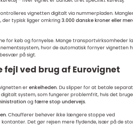
 køretøj – hver vignet er bundet til ét specifikt køretøj.
 kontrolleres vignetten digitalt via nummerpladen. Mangle
e, der typisk ligger omkring
3.000 danske kroner eller mer
ine for køb og fornyelse. Mange transportvirksomheder l
onnementssystem, hvor de automatisk fornyer vignetten 
besvær på sigt.
 fejl ved brug af Eurovignet
ovignetten er
enkelheden
. Du slipper for at betale separat 
t digitalt system, som fungerer problemfrit, hvis det brug
inistration
og
færre stop undervejs
.
sen
. Chauffører behøver ikke længere stoppe ved
e kontanter. Det gør rejsen mere flydende, især på de sto