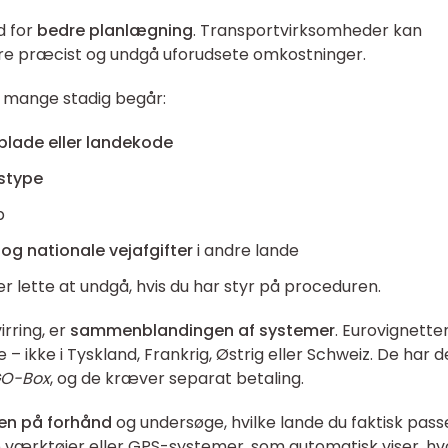
d for
bedre planlægning
. Transportvirksomheder kan
re præcist og undgå uforudsete omkostninger.
 mange stadig begår:
lade eller landekode
jstype
b
og nationale vejafgifter
i andre lande
er lette at undgå, hvis du har styr på proceduren.
rring, er
sammenblandingen af systemer
. Eurovignette
– ikke i Tyskland, Frankrig, Østrig eller Schweiz. De har 
O-Box
, og de kræver separat betaling.
en på forhånd
og undersøge, hvilke lande du faktisk pass
 værktøjer eller GPS-systemer, som automatisk viser, hv