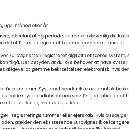
, uge, måned eller år
asse, akselantal og periode
. Jo mere miljøvenlig din lastbi
er en del af EU’s strategi for at fremme grønnere transport.
ver Eurovignetten registreret digitalt i et fælles system,
kan tilgå. Det betyder, at du ikke behøver at have kvitter
s alligevel at
gemme bekræftelsen elektronisk
, hvis der
e får problemer. Systemet sender ikke automatisk beske
 du holde styr på udløbsdatoen selv. En god rutine er at f
ste ruter i de lande, hvor den gælder.
ger i registreringsnummer eller ejerskab
. Hvis du sælger
rpladen, gælder den eksisterende Eurovignet
ikke længere