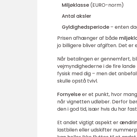
Miljøklasse
(EURO-norm)
Antal aksler
Gyldighedsperiode
– enten dag
Prisen afhænger af både
miljøkl
jo billigere bliver afgiften. Det 
Når betalingen er gennemført, bli
vejmyndighederne i de fire lande 
fysisk med dig – men det anbefale
skulle opstå tvivl.
Fornyelse
er et punkt, hvor mang
når vignetten udløber. Derfor bør
den i god tid, især hvis du har fa
Et andet vigtigt aspekt er
ændrin
lastbilen eller udskifter numme