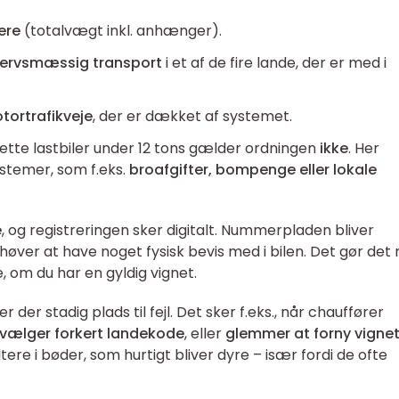
mere
(totalvægt inkl. anhænger).
vervsmæssig transport
i et af de fire lande, der er med i
tortrafikveje
, der er dækket af systemet.
lette lastbiler under 12 tons gælder ordningen
ikke
. Her
ystemer, som f.eks.
broafgifter, bompenge eller lokale
e
, og registreringen sker digitalt. Nummerpladen bliver
ehøver at have noget fysisk bevis med i bilen. Det gør det
 om du har en gyldig vignet.
 der stadig plads til fejl. Det sker f.eks., når chauffører
vælger forkert landekode
, eller
glemmer at forny vigne
sultere i bøder, som hurtigt bliver dyre – især fordi de ofte