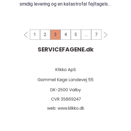
smidig levering og en katastrofal fejltagelse.
Med stigende global handel er det vigtigere
end nogensinde at optime...
1
2
3
4
5
…
7
SERVICEFAGENE.
dk
web:
www.klikko.dk