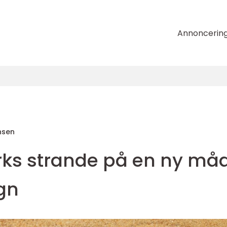
Annoncerin
nsen
ks strande på en ny måd
gn