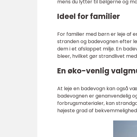
mens du lytter til bølgerne og m
Ideel for familier
For familier med børn er leje af
stranden og badevognen efter leg
dem i et afslappet miljø. En bade
bleer, hvilket gør strandlivet m
En øko-venlig valgm
At leje en badevogn kan også væ
badevognen er genanvendelig og
forbrugsmaterialer, kan strandg
højeste grad af bekvemmelighed