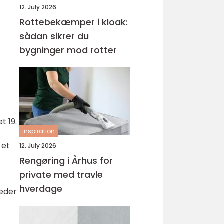
12. July 2026
Rottebekæmper i kloak:
sådan sikrer du
e
bygninger mod rotter
t 19.
inspiration
 et
12. July 2026
Rengøring i Århus for
private med travle
hverdage
eder