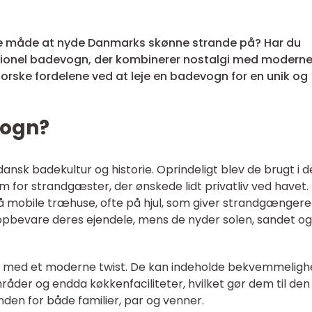
kte måde at nyde Danmarks skønne strande på? Har du
tionel badevogn, der kombinerer nostalgi med modern
dforske fordelene ved at leje en badevogn for en unik og
vogn?
nsk badekultur og historie. Oprindeligt blev de brugt i de
or strandgæster, der ønskede lidt privatliv ved havet.
mobile træhuse, ofte på hjul, som giver strandgængere
og opbevare deres ejendele, mens de nyder solen, sandet og
t med et moderne twist. De kan indeholde bekvemmeligh
der og endda køkkenfaciliteter, hvilket gør dem til den
randen for både familier, par og venner.