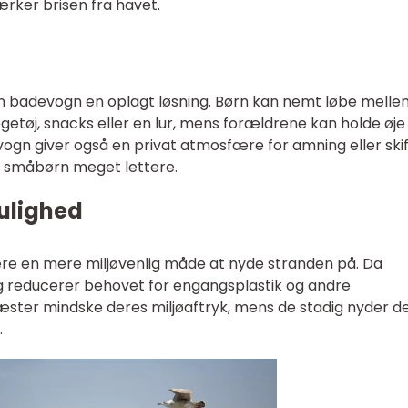
ærker brisen fra havet.
 en badevogn en oplagt løsning. Børn kan nemt løbe melle
etøj, snacks eller en lur, mens forældrene kan holde øj
vogn giver også en privat atmosfære for amning eller skif
ed småbørn meget lettere.
ulighed
re en mere miljøvenlig måde at nyde stranden på. Da
 reducerer behovet for engangsplastik og andre
æster mindske deres miljøaftryk, mens de stadig nyder d
.