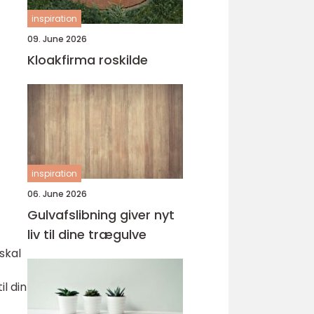
inspiration
09. June 2026
Kloakfirma roskilde
inspiration
06. June 2026
Gulvafslibning giver nyt
liv til dine trægulve
skal
l din