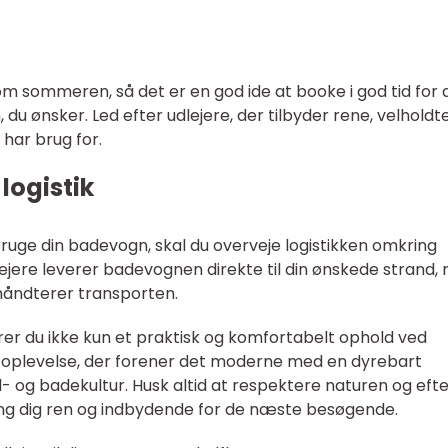
 sommeren, så det er en god ide at booke i god tid for 
, du ønsker. Led efter udlejere, der tilbyder rene, velholdt
har brug for.
logistik
ruge din badevogn, skal du overveje logistikken omkring
lejere leverer badevognen direkte til din ønskede strand,
håndterer transporten.
ikrer du ikke kun et praktisk og komfortabelt ophold ved
k oplevelse, der forener det moderne med en dyrebart
- og badekultur. Husk altid at respektere naturen og eft
ng dig ren og indbydende for de næste besøgende.