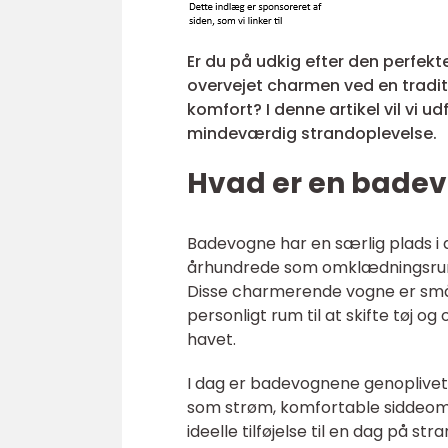
Er du på udkig efter den perfe
overvejet charmen ved en tradi
komfort? I denne artikel vil vi u
mindeværdig strandoplevelse.
Hvad er en bade
Badevogne har en særlig plads i da
århundrede som omklædningsrum f
Disse charmerende vogne er små 
personligt rum til at skifte tøj 
havet.
I dag er badevognene genoplive
som strøm, komfortable siddeområ
ideelle tilføjelse til en dag på st