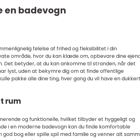
je en badevogn
enlignelig følelse af frihed og fleksibilitet i din
rivate område, hvor du kan klæde om, opbevare dine ejen
n. Det betyder, at du kan ankomme til stranden, når det
har lyst, uden at bekymre dig om at finde offentlige
ulle pakke alle dine ting, hver gang du vil have en dukkert
gt rum
rende og funktionelle, hvilket tilbyder et hyggeligt og
 Inde i en moderne badevogn kan du finde komfortable
n god bog eller spille spil med familie og venner alt sam