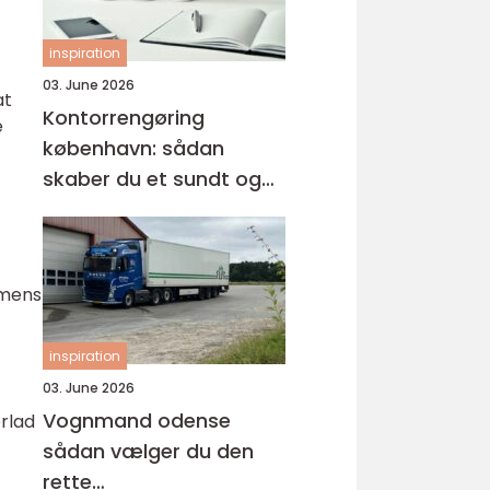
inspiration
03. June 2026
at
Kontorrengøring
e
københavn: sådan
skaber du et sundt og
professionelt
arbejdsmiljø
 mens
inspiration
03. June 2026
Vognmand odense
erlad
sådan vælger du den
rette