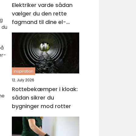
Elektriker varde sådan
vælger du den rette
og
fagmand til dine el-
 du
opgaver
på
ør-
inspiration
12. July 2026
Rottebekæmper i kloak:
me
sådan sikrer du
bygninger mod rotter