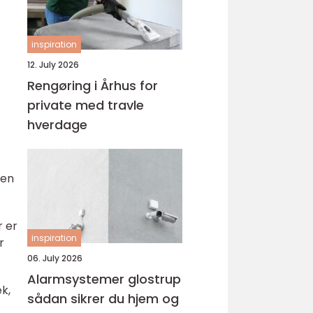
inspiration
12. July 2026
Rengøring i Århus for
private med travle
hverdage
den
r er
inspiration
r
06. July 2026
Alarmsystemer glostrup
k,
sådan sikrer du hjem og