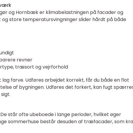
æværk
ngør og Hornbæk er klimabelastningen på facader og
t og store temperatursvingninger slider hårdt på både
undigt
eparere revner
rtype, træsort og vejrforhold
ag farve. Udføres arbejdet korrekt, får du både en flot
else af bygningen. Udføres det forkert, kan fugt spærre
sigt.
De står ofte ubeboede i lange perioder, hvilket øger
 Mange sommerhuse består desuden af træfacader, som k