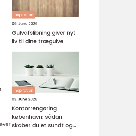
inspiration
06. June 2026
Gulvafslibning giver nyt
liv til dine trægulve
s
inspiration
03. June 2026
Kontorrengøring
københavn: sådan
ræver
skaber du et sundt og
professionelt