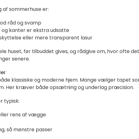
g af sommerhuse er:
mod råd og svamp
r og kanter er ekstra udsatte
yttelse eller mere transparent lasur
e huset, før tilbuddet gives, og rådgive om, hvor ofte de
inger senere.
der
 både klassiske og moderne hjem. Mange vælger tapet s
rum. Her kræver både opsætning og underlag præcision.
 typisk:
ller rens af vægge
ng, så mønstre passer