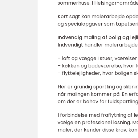
sommerhuse. I Helsingør-området 
Kort sagt kan malerarbejde opdel
og specialopgaver som tapetserin
Indvendig maling af bolig og lej
Indvendigt handler malerarbejde
– loft og vægge i stuer, værelse
– køkken og badeværelse, hvor 
– flyttelejligheder, hvor boligen s
Her er grundig spartling og slib
når malingen kommer på. En erfar
om der er behov for fuldspartling
I forbindelse med fraflytning af l
vælge en professionel løsning. Ma
maler, der kender disse krav, kan 