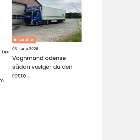
arbejdsmiljø
inspiration
03. June 2026
t bør
Vognmand odense
sådan vælger du den
rette
om
samarbejdspartner