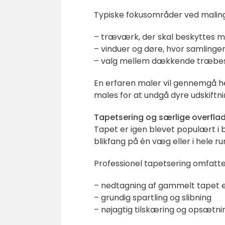
Typiske fokusområder ved malin
– træværk, der skal beskyttes 
– vinduer og døre, hvor samlinge
– valg mellem dækkende træbesk
En erfaren maler vil gennemgå hel
males for at undgå dyre udskiftn
Tapetsering og særlige overfla
Tapet er igen blevet populært i
blikfang på én væg eller i hele 
Professionel tapetsering omfatter
– nedtagning af gammelt tapet e
– grundig spartling og slibning
– nøjagtig tilskæring og opsætni