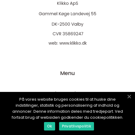
web:
www.klikko.dk
Menu
Annoncering
På vores website bruges cookies til at huske dine
Om os
indstillinger, statistik og personalisering af indhold og
annoncer. Denne information deles med tredjepart. Ved
Cookies
fortsat brug af websiden godkender du cookiepolitikken.
Kontakt os
Ok
Privatlivspolitik
Sitemap