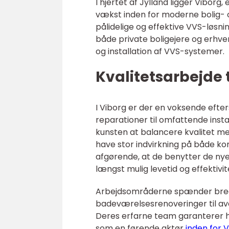
I hjertet af Jylland ligger Viborg,
vækst inden for moderne bolig- 
pålidelige og effektive VVS-løsni
både private boligejere og erhver
og installation af VVS-systemer.
Kvalitetsarbejde t
I Viborg er der en voksende efte
reparationer til omfattende insta
kunsten at balancere kvalitet me
have stor indvirkning på både ko
afgørende, at de benytter de nyes
længst mulig levetid og effektivite
Arbejdsområderne spænder bredt
badeværelsesrenoveringer til 
Deres erfarne team garanterer høj
som en førende aktør
inden for 