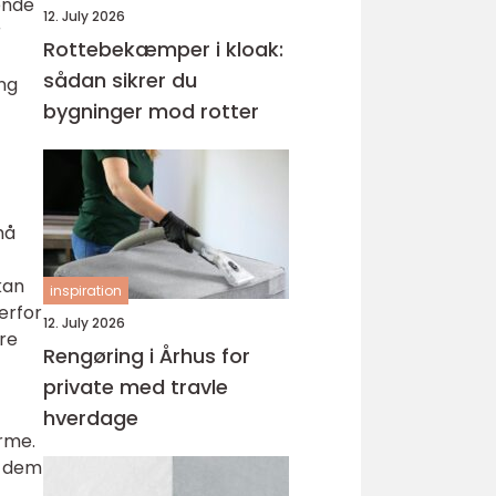
gende
12. July 2026
r
Rottebekæmper i kloak:
sådan sikrer du
ing
bygninger mod rotter
må
kan
inspiration
erfor
12. July 2026
kre
Rengøring i Århus for
private med travle
hverdage
rme.
e dem