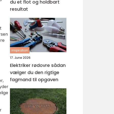
du et flot og holdbart
resultat
t
rsen
øre
inspiration
17. June 2026
Elektriker rødovre sådan
vælger du den rigtige
fagmand til opgaven
r,
byder
elige
r