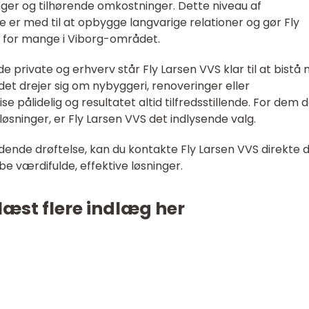
nger og tilhørende omkostninger. Dette niveau af
er med til at opbygge langvarige relationer og gør Fly
r for mange i Viborg-området.
 private og erhverv står Fly Larsen VVS klar til at bistå
et drejer sig om nybyggeri, renoveringer eller
se pålidelig og resultatet altid tilfredsstillende. For dem 
løsninger, er Fly Larsen VVS det indlysende valg.
dende drøftelse, kan du kontakte Fly Larsen VVS direkte 
abe værdifulde, effektive løsninger.
læst flere indlæg her