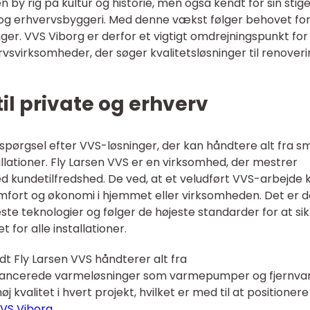
 en by rig på kultur og historie, men også kendt for sin sti
og erhvervsbyggeri. Med denne vækst følger behovet fo
nger. VVS Viborg er derfor et vigtigt omdrejningspunkt for
vsvirksomheder, der søger kvalitetsløsninger til renover
il private og erhverv
rspørgsel efter VVS-løsninger, der kan håndtere alt fra s
llationer. Fly Larsen VVS er en virksomhed, der mestrer
d kundetilfredshed. De ved, at et veludført VVS-arbejde 
mfort og økonomi i hjemmet eller virksomheden. Det er d
te teknologier og følger de højeste standarder for at si
t for alle installationer.
 Fly Larsen VVS håndterer alt fra
avancerede varmeløsninger som varmepumper og fjernva
 kvalitet i hvert projekt, hvilket er med til at positioner
VVS Viborg
.