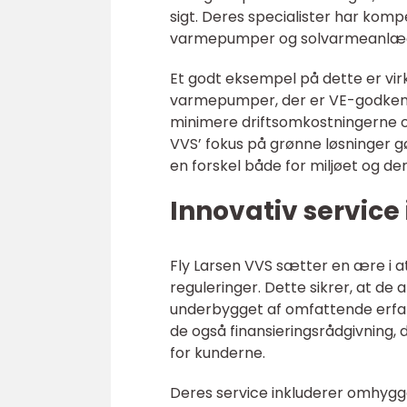
sigt. Deres specialister har komp
varmepumper og solvarmeanlæg, 
Et godt eksempel på dette er vir
varmepumper, der er VE-godkendt
minimere driftsomkostningerne o
VVS’ fokus på grønne løsninger g
en forskel både for miljøet og de
Innovativ service 
Fly Larsen VVS sætter en ære i 
reguleringer. Dette sikrer, at de 
underbygget af omfattende erfari
de også finansieringsrådgivning, 
for kunderne.
Deres service inkluderer omhygge