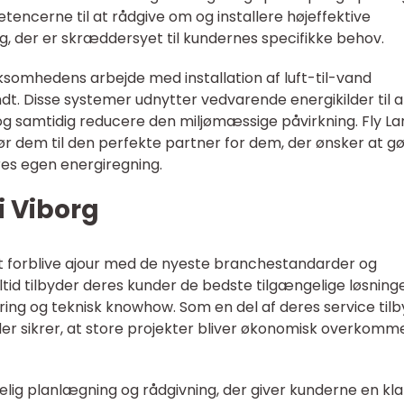
etencerne til at rådgive om og installere højeffektive
der er skræddersyet til kundernes specifikke behov.
ksomhedens arbejde med installation af luft-til-vand
. Disse systemer udnytter vedvarende energikilder til a
g samtidig reducere den miljømæssige påvirkning. Fly La
ør dem til den perfekte partner for dem, der ønsker at g
res egen energiregning.
i Viborg
at forblive ajour med de nyeste branchestandarder og
altid tilbyder deres kunder de bedste tilgængelige løsninge
ng og teknisk knowhow. Som en del af deres service til
der sikrer, at store projekter bliver økonomisk overkomm
lig planlægning og rådgivning, der giver kunderne en kla