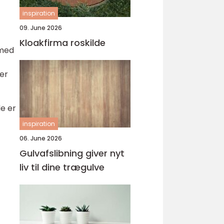
inspiration
09. June 2026
Kloakfirma roskilde
 med
der
de er
inspiration
06. June 2026
Gulvafslibning giver nyt
liv til dine trægulve