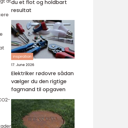
gt at
du et flot og holdbart
resultat
cere
de
 at
inspiration
17. June 2026
Elektriker rødovre sådan
vælger du den rigtige
fagmand til opgaven
 CO2-
kader