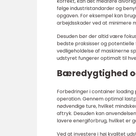
korrekt, kan det medføre alvorli
følge industristandarder og benytt
opgaven. For eksempel kan brug
arbejdsskader ved at minimere m
Desuden bør der altid være fokus 
bedste praksisser og potentiell
vedligeholdelse af maskinerne spil
udstyret fungerer optimalt til hve
Bæredygtighed o
Forbedringer i container loading
operation. Gennem optimal lastpl
nødvendige ture, hvilket minds
aftryk. Desuden kan anvendelsen
lavere energiforbrug, hvilket er g
Ved at investere i høj kvalitet u