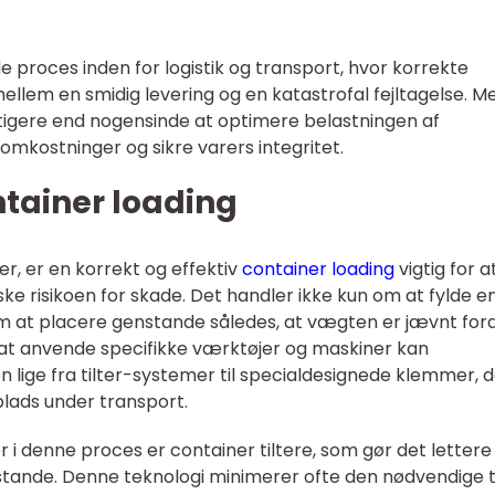
 proces inden for logistik og transport, hvor korrekte
llem en smidig levering og en katastrofal fejltagelse. M
gtigere end nogensinde at optimere belastningen af
 omkostninger og sikre varers integritet.
ntainer loading
r, er en korrekt og effektiv
container loading
vigtig for a
 risikoen for skade. Det handler ikke kun om at fylde e
m at placere genstande således, at vægten er jævnt ford
ed at anvende specifikke værktøjer og maskiner kan
lige fra tilter-systemer til specialdesignede klemmer, d
lads under transport.
i denne proces er container tiltere, som gør det lettere
tande. Denne teknologi minimerer ofte den nødvendige t