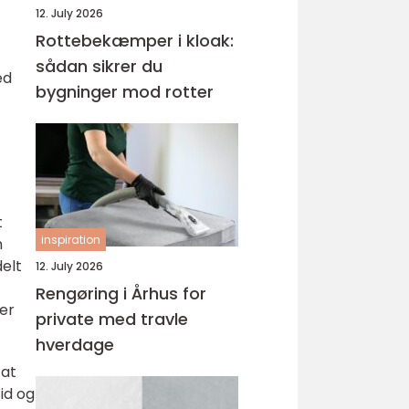
12. July 2026
Rottebekæmper i kloak:
sådan sikrer du
ed
bygninger mod rotter
t
inspiration
n
elt
12. July 2026
Rengøring i Århus for
er
private med travle
hverdage
 at
id og