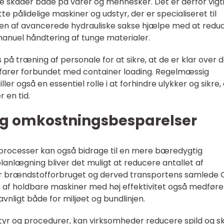
ge skader både på varer og mennesker. Det er derfor vigti
e pålidelige maskiner og udstyr, der er specialiseret til
en af avancerede hydrauliske sakse hjælpe med at redu
anuel håndtering af tunge materialer.
på træning af personale for at sikre, at de er klar over 
e farer forbundet med container loading. Regelmæssig
ler også en essentiel rolle i at forhindre ulykker og sikre,
r en tid.
g omkostningsbesparelser
 processer kan også bidrage til en mere bæredygtig
anlægning bliver det muligt at reducere antallet af
ker brændstofforbruget og derved transportens samlede
 af holdbare maskiner med høj effektivitet også medføre
avnligt både for miljøet og bundlinjen.
dstyr og procedurer, kan virksomheder reducere spild og s