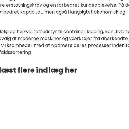
færre erstatningskrav og en forbedret kundeoplevelse. På 
orbedret kapacitet, men også i langsigtet økonomisk og
elig og højkvalitetsudstyr til container loading, kan JNC T
 udvalg af moderne maskiner og værktøjer fra anerkendte
 virksomheder med at optimere deres processer inden f
aldssortering.
læst flere indlæg her