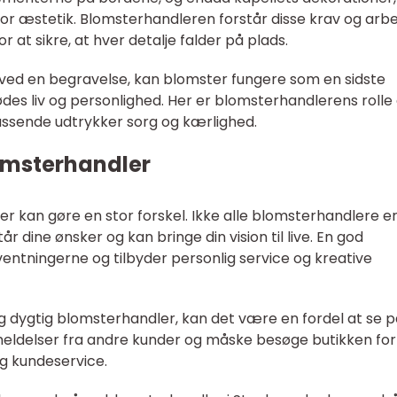
r æstetik. Blomsterhandleren forstår disse krav og arbe
t sikre, at hver detalje falder på plads.
ved en begravelse, kan blomster fungere som en sidste
ødes liv og personlighed. Her er blomsterhandlerens rolle
passende udtrykker sorg og kærlighed.
lomsterhandler
r kan gøre en stor forskel. Ikke alle blomsterhandlere er
tår dine ønsker og kan bringe din vision til live. En god
entningerne og tilbyder personlig service og kreative
og dygtig blomsterhandler, kan det være en fordel at se 
meldelser fra andre kunder og måske besøge butikken for
og kundeservice.