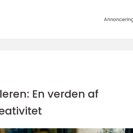
Annoncerin
n
eren: En verden af
ativitet