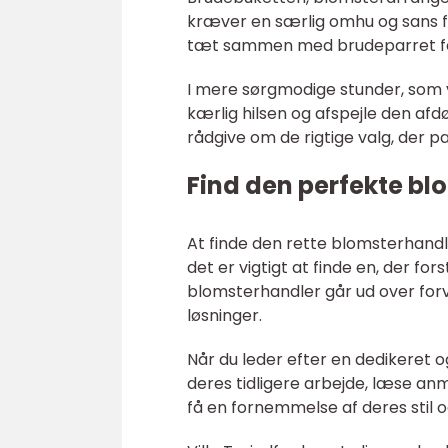
kræver en særlig omhu og sans fo
tæt sammen med brudeparret for a
I mere sørgmodige stunder, som 
kærlig hilsen og afspejle den afd
rådgive om de rigtige valg, der 
Find den perfekte b
At finde den rette blomsterhandle
det er vigtigt at finde en, der fors
blomsterhandler går ud over forv
løsninger.
Når du leder efter en dedikeret 
deres tidligere arbejde, læse an
få en fornemmelse af deres stil 