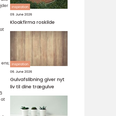
jder
inspiration
09. June 2026
Kloakfirma roskilde
 at
 ens;
inspiration
06. June 2026
Gulvafslibning giver nyt
liv til dine trægulve
på
 at