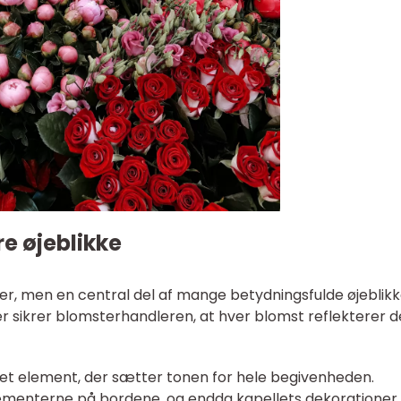
re øjeblikke
er, men en central del af mange betydningsfulde øjeblikk
lser sikrer blomsterhandleren, at hver blomst reflekterer 
det element, der sætter tonen for hele begivenheden.
enterne på bordene, og endda kapellets dekorationer, 