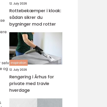
12. July 2026
Rottebekæmper i kloak:
sådan sikrer du
sse
bygninger mod rotter
lere
r selv
inspiration
se og
12. July 2026
Rengøring i Århus for
private med travle
hverdage
,