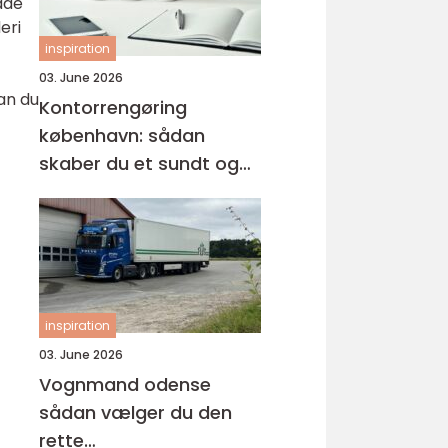
åde
eri
inspiration
03. June 2026
an du
Kontorrengøring
københavn: sådan
skaber du et sundt og
professionelt
arbejdsmiljø
inspiration
03. June 2026
Vognmand odense
sådan vælger du den
rette