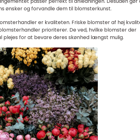
rangementet passer perfekt til anledningen. Desuden gør
ns ønsker og forvandle dem til blomsterkunst.
omsterhandler er kvaliteten. Friske blomster af høj kvalit
 blomsterhandler prioriterer. De ved, hvilke blomster der
l plejes for at bevare deres skønhed længst mulig.