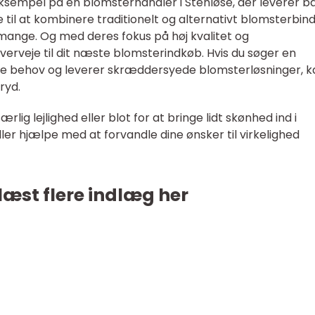
 eksempel på en blomsterhandler i Stenløse, der leverer b
e til at kombinere traditionelt og alternativt blomsterbind
 mange. Og med deres fokus på høj kvalitet og
verveje til dit næste blomsterindkøb. Hvis du søger en
dine behov og leverer skræddersyede blomsterløsninger, k
ryd.
rlig lejlighed eller blot for at bringe lidt skønhed ind i
r hjælpe med at forvandle dine ønsker til virkelighed
læst flere indlæg her