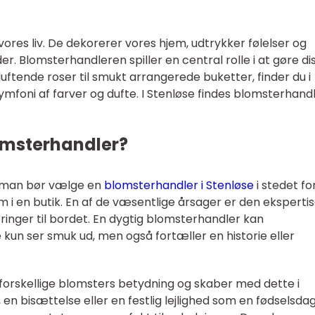
vores liv. De dekorerer vores hjem, udtrykker følelser og
r. Blomsterhandleren spiller en central rolle i at gøre di
duftende roser til smukt arrangerede buketter, finder du i
foni af farver og dufte. I Stenløse findes blomsterhand
omsterhandler?
r man bør vælge en
blomsterhandler i Stenløse
i stedet fo
 i en butik. En af de væsentlige årsager er den eksperti
ringer til bordet. En dygtig blomsterhandler kan
un ser smuk ud, men også fortæller en historie eller
forskellige blomsters betydning og skaber med dette i
, en bisættelse eller en festlig lejlighed som en fødselsdag