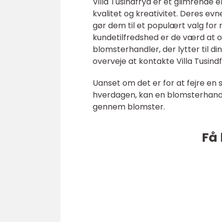
Villa Tusindfryd er et glimrende
kvalitet og kreativitet. Deres evn
gør dem til et populært valg for
kundetilfredshed er de værd at o
blomsterhandler, der lytter til 
overveje at kontakte Villa Tusindf
Uanset om det er for at fejre en sæ
hverdagen, kan en blomsterhandle
gennem blomster.
Få 