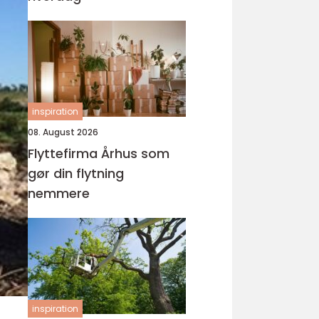
inspiration
08. August 2026
Flyttefirma Århus som
gør din flytning
nemmere
inspiration