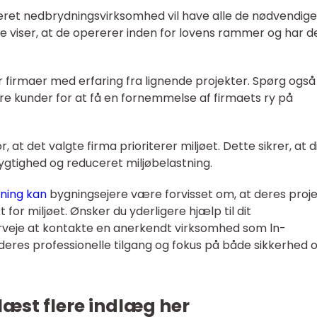
iseret nedbrydningsvirksomhed vil have alle de nødvendige
ette viser, at de opererer inden for lovens rammer og har d
er firmaer med erfaring fra lignende projekter. Spørg også
ere kunder for at få en fornemmelse af firmaets ry på
 at det valgte firma prioriterer miljøet. Dette sikrer, at d
ygtighed og reduceret miljøbelastning.
dning kan
bygningsejere være forvisset om, at deres proj
for miljøet. Ønsker du yderligere hjælp til dit
rveje at kontakte en anerkendt virksomhed som ln-
 deres professionelle tilgang og fokus på både sikkerhed 
læst flere indlæg her