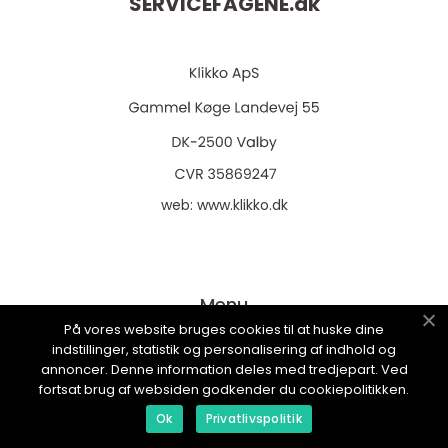
SERVICEFAGENE.
dk
web:
www.klikko.dk
Menu
På vores website bruges cookies til at huske dine
indstillinger, statistik og personalisering af indhold og
annoncer. Denne information deles med tredjepart. Ved
Annoncering
fortsat brug af websiden godkender du cookiepolitikken.
Om os
Ok
Privatlivspolitik
Cookies